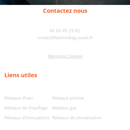
Contactez nous
06 60 45 29 82
contact@technidiag-ouest.fr
Mentions Légales
Liens utiles
Réseaux d‘eau
Réseaux piscine
Réseaux de chauffage
Réseaux gaz
Réseaux d’évacuations
Réseaux de climatisation