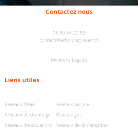
Contactez nous
06 60 45 29 82
contact@technidiag-ouest.fr
Mentions Légales
Liens utiles
Réseaux d‘eau
Réseaux piscine
Réseaux de chauffage
Réseaux gaz
Réseaux d’évacuations
Réseaux de climatisation