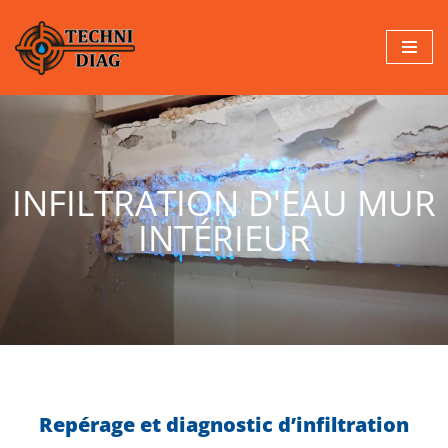
Aller
au
contenu
INFILTRATION D'EAU MUR
INTÉRIEUR
Repérage et diagnostic d’infiltration