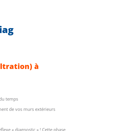
iag
ltration) à
 du temps
ment de vos murs extérieurs
flexe « diagnostic » ! Cette phase