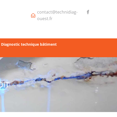
contact@technidiag-
ouest.fr
Diagnostic technique bâtiment
OIT