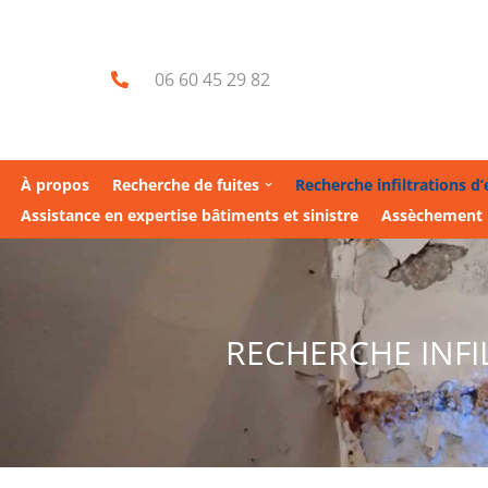
Aller
06 60 45 29 82
au
contenu
À propos
Recherche de fuites
Recherche infiltrations d
Assistance en expertise bâtiments et sinistre
Assèchement
RECHERCHE INFI