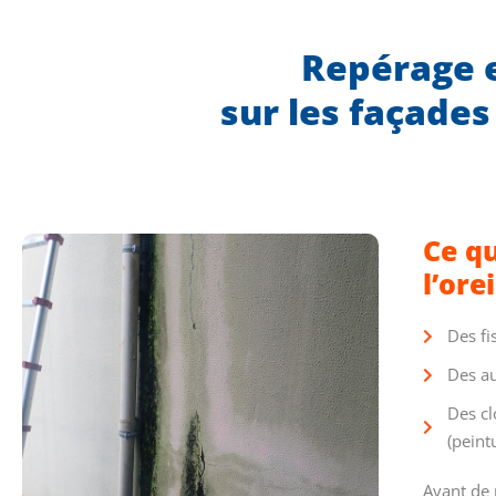
Repérage e
sur les façades
Ce qu
l’ore
Des fi
Des au
Des cl
(peint
Avant de 