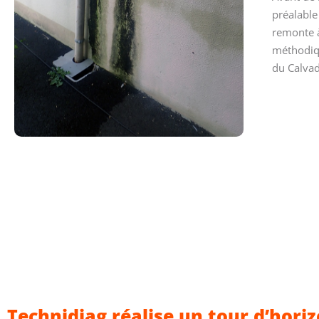
préalabl
remonte à
méthodiqu
du Calvad
Technidiag réalise un tour d’horiz