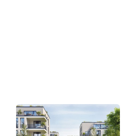
ASSÈCHEMENT
Technidiag, jamais à sec pour assécher tous les
supports de tous les bâtiments
Contactez-nous